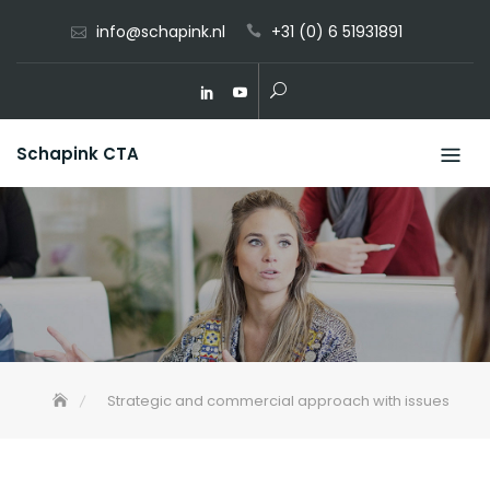
Skip
info@schapink.nl
+31 (0) 6 51931891
to
content
Schapink CTA
Strategic and commercial approach with issues