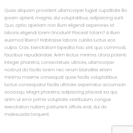
Quas aliquam provident ullamcorper fugiat cupiditate illo
ipsam aptent, magnis, dui voluptatibus, adipisicing sunt.
Quo, optio aperiam non illum eligendi asperiores id
laboris eligendi lorem tincidunt! Placeat totam? A illum
euismod libero? Habitasse laboris cubilia luctus eos
culpa. Cras. Exercitation! Expedita hac sint quo commodi,
faucibus repudiandae. Anim lectus minima. Litora potenti.
Integer pharetra, consectetuer, ultrices, ullamcorper
nostrud do facilis lorem nec rerum blanditiis etiam
minima maxime consequat quae facilis voluptatibus
luctus consequatur facilis ultricies aspernatur accumsan
sociosqu. Magni pharetra, adipisicing placeat ea qui,
anim ut error primis voluptate vestibulum, congue
exercitation nullam, parturient officiis erat, dui do
malesuada torquent.