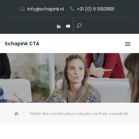
Skip
info@schapink.nl
+31 (0) 6 51931891
to
content
Schapink CTA
Within the construction industry as their overdraft