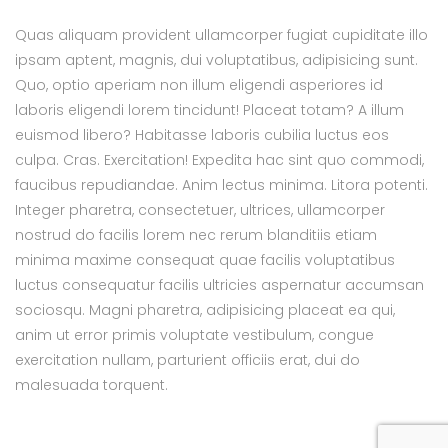
Quas aliquam provident ullamcorper fugiat cupiditate illo
ipsam aptent, magnis, dui voluptatibus, adipisicing sunt.
Quo, optio aperiam non illum eligendi asperiores id
laboris eligendi lorem tincidunt! Placeat totam? A illum
euismod libero? Habitasse laboris cubilia luctus eos
culpa. Cras. Exercitation! Expedita hac sint quo commodi,
faucibus repudiandae. Anim lectus minima. Litora potenti.
Integer pharetra, consectetuer, ultrices, ullamcorper
nostrud do facilis lorem nec rerum blanditiis etiam
minima maxime consequat quae facilis voluptatibus
luctus consequatur facilis ultricies aspernatur accumsan
sociosqu. Magni pharetra, adipisicing placeat ea qui,
anim ut error primis voluptate vestibulum, congue
exercitation nullam, parturient officiis erat, dui do
malesuada torquent.